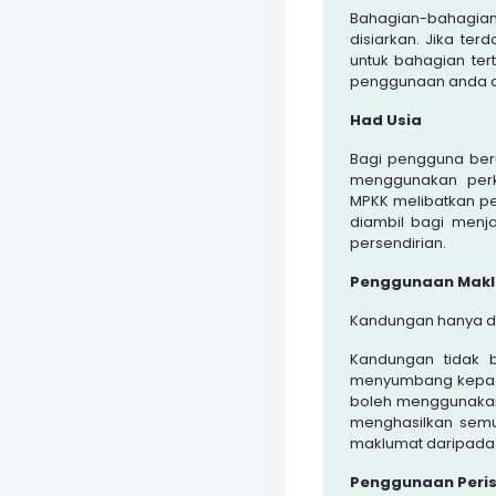
Bahagian-bahagia
disiarkan. Jika te
untuk bahagian te
penggunaan anda da
Had Usia
Bagi pengguna ber
menggunakan perk
MPKK melibatkan p
diambil bagi menj
persendirian.
Penggunaan Makl
Kandungan hanya di
Kandungan tidak 
menyumbang kepada
boleh menggunakan
menghasilkan semu
maklumat daripada 
Penggunaan Peris