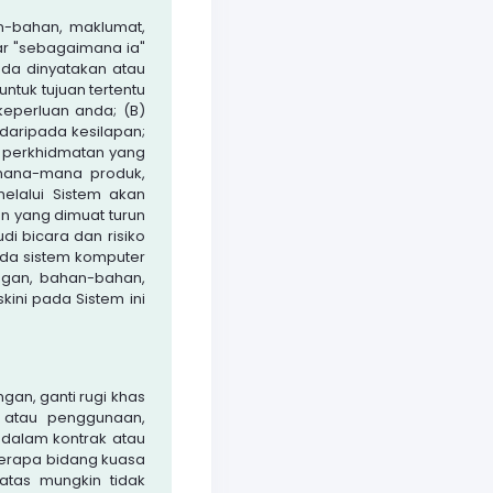
n-bahan, maklumat,
ar "sebagaimana ia"
ada dinyatakan atau
untuk tujuan tertentu
eperluan anda; (B)
daripada kesilapan;
a perkhidmatan yang
i mana-mana produk,
elalui Sistem akan
 yang dimuat turun
di bicara dan risiko
da sistem komputer
ngan, bahan-bahan,
ni pada Sistem ini
an, ganti rugi khas
a atau penggunaan,
dalam kontrak atau
berapa bidang kuasa
atas mungkin tidak