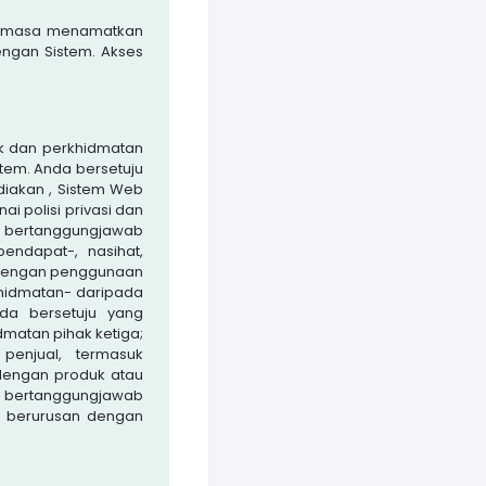
la masa menamatkan
ngan Sistem. Akses
uk dan perkhidmatan
stem. Anda bersetuju
iakan , Sistem Web
i polisi privasi dan
 bertanggungjawab
endapat-, nasihat,
 dengan penggunaan
hidmatan- daripada
da bersetuju yang
dmatan pihak ketiga;
enjual, termasuk
dengan produk atau
ak bertanggungjawab
a berurusan dengan