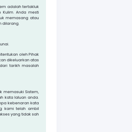
em adalah tertakluk
n Kulim
. Anda mesti
ntuk memasang atau
 dilarang.
unai.
itentukan oleh Pihak
an dikeluarkan atas
ari tarikh masalah
uk memasuki Sistem,
h kata laluan anda.
npa kebenaran kata
g kami telah ambil
ses yang tidak sah