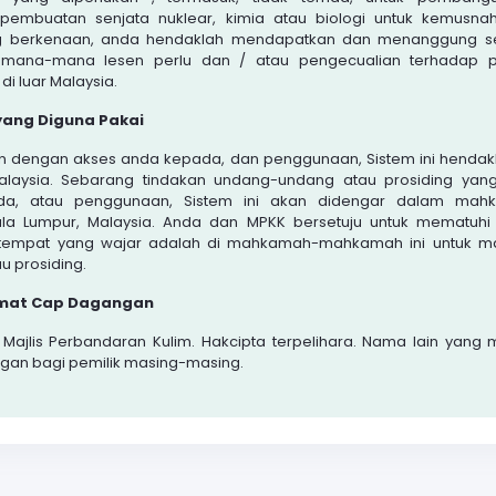
pembuatan senjata nuklear, kimia atau biologi untuk kemusna
 berkenaan, anda hendaklah mendapatkan dan menanggung s
 mana-mana lesen perlu dan / atau pengecualian terhadap p
i luar Malaysia.
ang Diguna Pakai
an dengan akses anda kepada, dan penggunaan, Sistem ini hendak
aysia. Sebarang tindakan undang-undang atau prosiding yan
a, atau penggunaan, Sistem ini akan didengar dalam mah
ala Lumpur, Malaysia. Anda dan MPKK bersetuju untuk mematuhi
 tempat yang wajar adalah di mahkamah-mahkamah ini untuk m
 prosiding.
umat Cap Dagangan
 Majlis Perbandaran Kulim. Hakcipta terpelihara. Nama lain yang
gan bagi pemilik masing-masing.