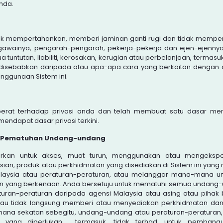
nda.
tuk mempertahankan, memberi jaminan ganti rugi dan tidak memp
awainya, pengarah-pengarah, pekerja-pekerja dan ejen-ejennya
tuntutan, liabiliti, kerosakan, kerugian atau perbelanjaan, termas
disebabkan daripada atau apa-apa cara yang berkaitan dengan
nggunaan Sistem ini.
rat terhadap privasi anda dan telah membuat satu dasar me
mendapat dasar privasi terkini.
 / Pematuhan Undang-undang
rkan untuk akses, muat turun, menggunakan atau mengekspor
sian, produk atau perkhidmatan yang disediakan di Sistem ini yan
laysia atau peraturan-peraturan, atau melanggar mana-mana 
an yang berkenaan. Anda bersetuju untuk mematuhi semua undang-
turan-peraturan daripada agensi Malaysia atau asing atau pihak 
tau tidak langsung memberi atau menyediakan perkhidmatan da
na sekatan sebegitu, undang-undang atau peraturan-peraturan,
an yang diperlukan , termasuk, tidak terhad, untuk pembang