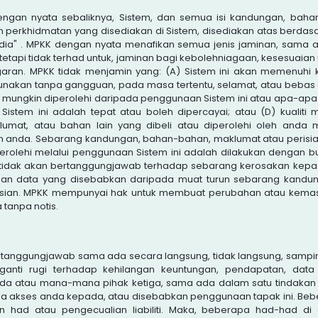
engan nyata sebaliknya, Sistem, dan semua isi kandungan, baha
an perkhidmatan yang disediakan di Sistem, disediakan atas berdas
dia" . MPKK dengan nyata menafikan semua jenis jaminan, sama 
 tetapi tidak terhad untuk, jaminan bagi kebolehniagaan, kesesuaian 
aran. MPKK tidak menjamin yang: (A) Sistem ini akan memenuhi k
igunakan tanpa gangguan, pada masa tertentu, selamat, atau bebas 
 mungkin diperolehi daripada penggunaan Sistem ini atau apa-ap
 Sistem ini adalah tepat atau boleh dipercayai; atau (D) kualit
lumat, atau bahan lain yang dibeli atau diperolehi oleh anda m
 anda. Sebarang kandungan, bahan-bahan, maklumat atau perisian
erolehi melalui penggunaan Sistem ini adalah dilakukan dengan bu
K tidak akan bertanggungjawab terhadap sebarang kerosakan kepa
gan data yang disebabkan daripada muat turun sebarang kandu
isian. MPKK mempunyai hak untuk membuat perubahan atau kemaski
 tanpa notis.
rtanggungjawab sama ada secara langsung, tidak langsung, samping
 ganti rugi terhadap kehilangan keuntungan, pendapatan, dat
nda atau mana-mana pihak ketiga, sama ada dalam satu tindakan 
ada akses anda kepada, atau disebabkan penggunaan tapak ini. Be
 had atau pengecualian liabiliti. Maka, beberapa had-had di 