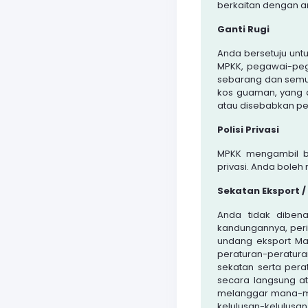
berkaitan dengan a
Ganti Rugi
Anda bersetuju un
MPKK, pegawai-peg
sebarang dan semua 
kos guaman, yang 
atau disebabkan pe
Polisi Privasi
MPKK mengambil be
privasi. Anda boleh 
Sekatan Eksport
Anda tidak dibena
kandungannya, peri
undang eksport Ma
peraturan-peratur
sekatan serta pera
secara langsung a
melanggar mana-ma
kelulusan-kelulus