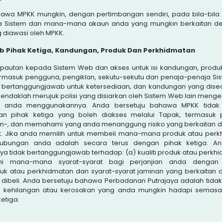
hawa MPKK mungkin, dengan pertimbangan sendiri, pada bila-bi
 Sistem dan mana-mana akaun anda yang mungkin berkaitan de
 diawasi oleh MPKK.
Pihak Ketiga, Kandungan, Produk Dan Perkhidmatan
 pautan kepada Sistem Web dan akses untuk isi kandungan, prod
termasuk pengguna, pengiklan, sekutu-sekutu dan penaja-penaja Si
 bertanggungjawab untuk ketersediaan, dan kandungan yang dised
hendaklah merujuk polisi yang disiarkan oleh Sistem Web lain mengena
um anda menggunakannya. Anda bersetuju bahawa MPKK tidak
n pihak ketiga yang boleh diakses melalui Tapak, termasuk p
lan-, dan memahami yang anda menanggung risiko yang berkaitan
t. Jika anda memilih untuk membeli mana-mana produk atau perk
rhubungan anda adalah secara terus dengan pihak ketiga. An
a tidak bertanggungjawab terhadap: (a) kualiti produk atau perkhi
i mana-mana syarat-syarat bagi perjanjian anda dengan p
uk atau perkhidmatan dan syarat-syarat jaminan yang berkaitan 
dibeli. Anda bersetuju bahawa Perbadanan Putrajaya adalah tid
 kehilangan atau kerosakan yang anda mungkin hadapi semas
etiga.