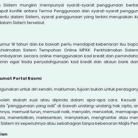
n Sistem mungkin mempunyai syarat-syarat penggunaan berbe
rdapat konflik antara Terma Penggunaan dan syarat-syarat penggu
rtentu dalam Sistem, syarat penggunaan yang terkini merupakan 
lam Sistem tersebut.
umur 18 tahun dan ke bawah perlu mendapat kebenaran ibu bapa
hidmatan Sistem Tempahan Online MPKK. Perkhidmatan Siste
embayaran secara online menggunakan kad kredit dan pemindahan
amin agar tiada penyalahgunaan kad kredit dan akaun bank dan 
umat Portal Rasmi
gunakan untuk diri sendiri, makluman, tujuan bukan untuk perdagan
boleh diubah suai atau dipinda dalam apa-apa cara. Kecual
 "penggunaan yang adil" di bawah undang-undang hak cipta, and
nya, memuat turun, memuat naik, menyalin, mencetak, memapapa
la, menerbitkan, melesenkan, menyiarkan, menghantar atau m
Sistem ini sepenuhnya atau sebahagian tanpa kebenaran Majlis Per
ian