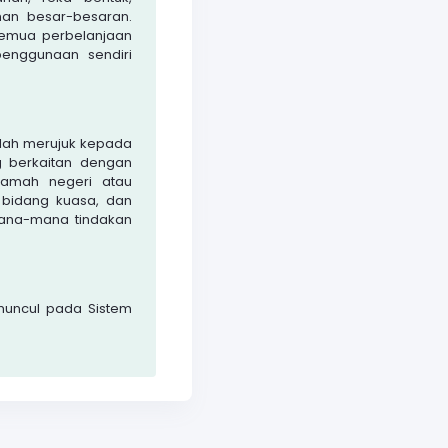
han besar-besaran.
emua perbelanjaan
enggunaan sendiri
lah merujuk kepada
g berkaitan dengan
kamah negeri atau
 bidang kuasa, dan
ana-mana tindakan
 muncul pada Sistem