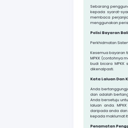
Sebarang penggunaa
kepada syarat-syar
membaca perjanjia
menggunakan perisi
Polisi Bayaran Bal
Perkhidmatan Sistem
Kesemua bayaran tid
MPKK (contohnya ma
budi bicara MPKK 
dikenalpasti.
Kata Laluan Dan 
Anda bertanggungja
dan adalah bertang
Anda bersetuju un
laluan anda. MPKK
daripada anda dan
kepada maklumat it
Penamatan Peng