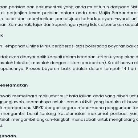
n perisian dan dokumentasi yang anda muat turun daripada Sist
at perjanjian lesen perisian antara anda dan
Majlis Perbandara
n lesen dan memberikan persetujuan terhadap syarat-syarat u
an. Semua hak, tajuk dan kepentingan yang tidak dibenarkan adalah
ik
 Tempahan Online MPKK beroperasi atas polisi tiada bayaran balik t
ak akan dibayar balik kecuali dalam keadaan tertentu yang akan d
salah teknikal, masalah dengan sistem perbankan). Kredit hanya ak
sepenuhnya. Proses bayaran balik adalah dalam tempoh 14 hari d
Keselamatan
wab memelihara maklumat sulit kata laluan anda yang diberi unt
gungjawab sepenuhnya untuk semua aktiviti yang berlaku di bawa
tuk memberitahu MPKK dengan segera mana-mana penggunaan ta
 mengambil berat tentang keselamatan maklumat peribadi yan
 telah mengambil langkah-langkah munasabah untuk menghalang ak
u.
gunaan