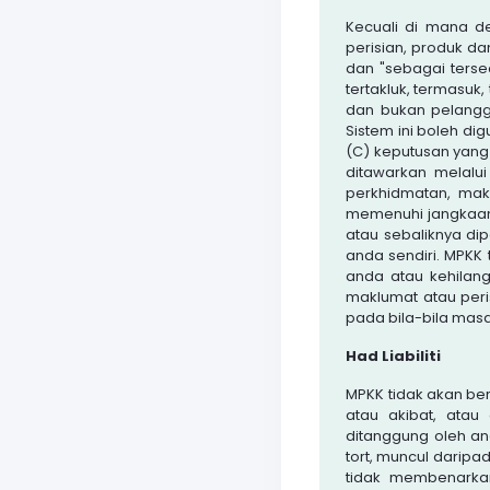
Kecuali di mana d
perisian, produk d
dan "sebagai terse
tertakluk, termasuk,
dan bukan pelangg
Sistem ini boleh d
(C) keputusan yang
ditawarkan melalui
perkhidmatan, mak
memenuhi jangkaan
atau sebaliknya dip
anda sendiri. MPK
anda atau kehilan
maklumat atau per
pada bila-bila masa
Had Liabiliti
MPKK tidak akan be
atau akibat, atau
ditanggung oleh a
tort, muncul darip
tidak membenarkan