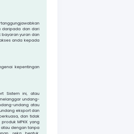
ertanggungjawabkan
 daripada dan dari
uk bayaran yuran dan
 akses anda kepada
ngenai kepentingan
t Sistem ini, atau
g melanggar undang-
undang-undang atau
undang eksport dan
berkuasa, dan tidak
n produk MPKK yang
 atau dengan tanpa
unan, reka bentuk,