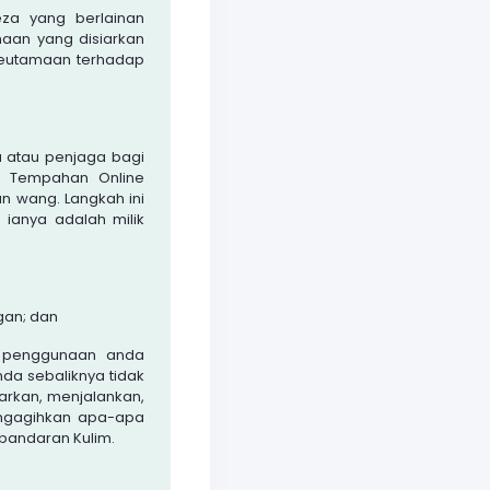
za yang berlainan
naan yang disiarkan
keutamaan terhadap
 atau penjaga bagi
m Tempahan Online
 wang. Langkah ini
ianya adalah milik
gan; dan
i penggunaan anda
a sebaliknya tidak
rkan, menjalankan,
engagihkan apa-apa
bandaran Kulim.