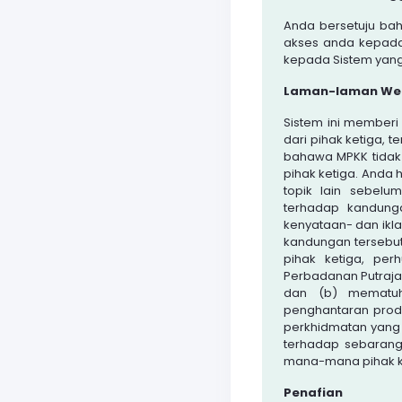
Anda bersetuju ba
akses anda kepada
kepada Sistem yang
Laman-laman Web 
Sistem ini memberi
dari pihak ketiga, 
bahawa MPKK tidak
pihak ketiga. Anda 
topik lain sebel
terhadap kandunga
kenyataan- dan ik
kandungan tersebu
pihak ketiga, pe
Perbadanan Putrajay
dan (b) mematuh
penghantaran prod
perkhidmatan yang 
terhadap sebarang
mana-mana pihak k
Penafian